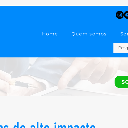
Home
Quem somos
Se
S