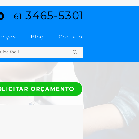
3465-5301
61
rviços
Blog
Contato
OLICITAR ORÇAMENTO