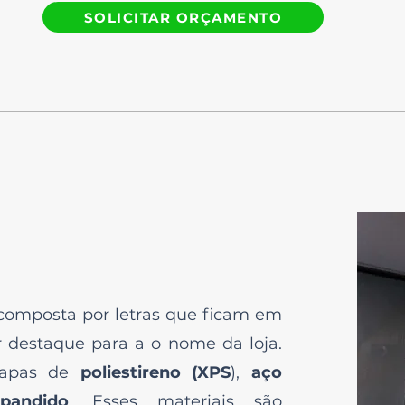
SOLICITAR ORÇAMENTO
 composta por letras que ficam em
r destaque para a o nome da loja.
hapas de
poliestireno (XPS
),
aço
pandido
. Esses materiais são