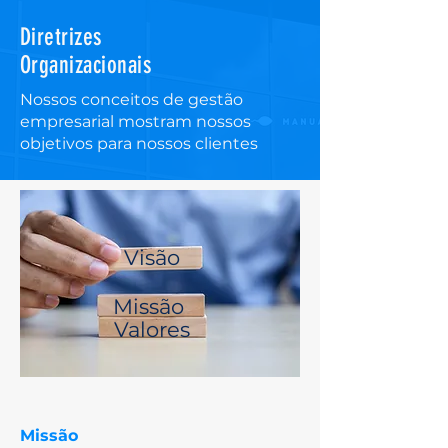
Diretrizes
Organizacionais
Nossos conceitos de gestão
empresarial mostram nossos
objetivos para nossos clientes
Visão
Missão
Valores
Missão