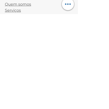
Quem somos
Serviços
Blog
Contato
Inscreva-se!
Inscreva-se em nossa newsletter
e receba nossos e-mails.
Preencher e-mail
Enviar