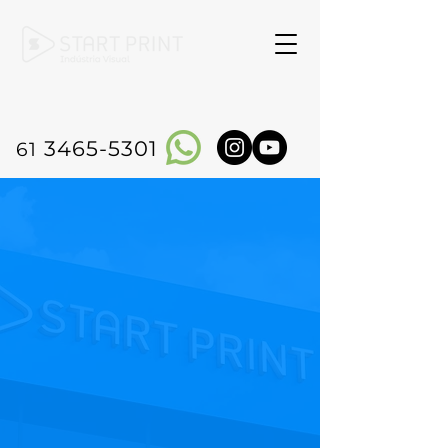
3465-5301
61