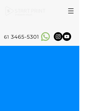
3465-5301
61